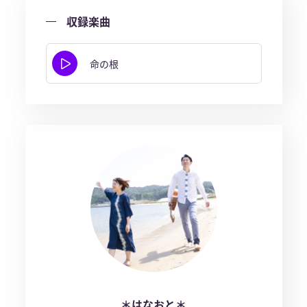
収録楽曲
命の根
＊はなおと＊