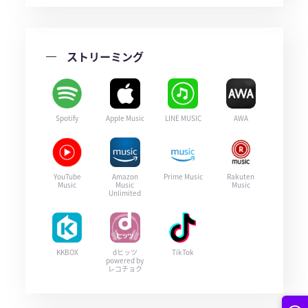
ストリーミング
Spotify
Apple Music
LINE MUSIC
AWA
YouTube
Amazon
Prime Music
Rakuten
Music
Music
Music
Unlimited
KKBOX
dヒッツ
TikTok
powered by
レコチョク