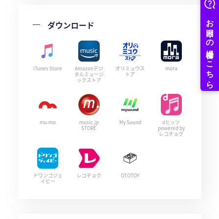
ダウンロード
iTunes Store
Amazonデジ
オリミュウス
mora
タルミュージ
トア
ックストア
mu-mo
music.jp
My Sound
dヒッツ
STORE
powered by
レコチョク
ドワンゴジェ
レコチョク
OTOTOY
イピー