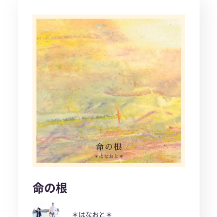
命の根
＊はなおと＊