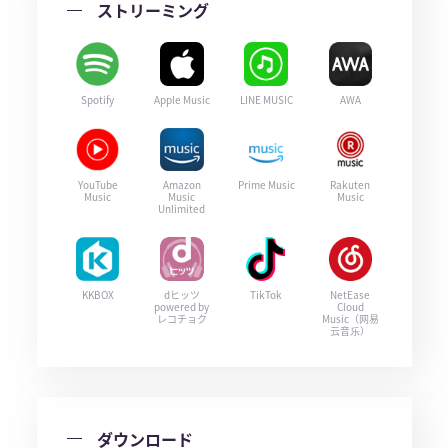
ストリーミング
Spotify
Apple Music
LINE MUSIC
AWA
YouTube
Amazon
Prime Music
Rakuten
Music
Music
Music
Unlimited
KKBOX
dヒッツ
TikTok
NetEase
powered by
Cloud
レコチョク
Music（网易
云音乐）
ダウンロード