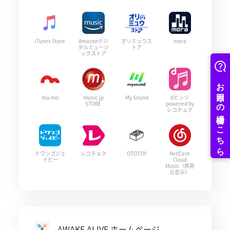
iTunes Store
Amazonデジ
オリミュウス
mora
タルミュージ
トア
ックストア
mu-mo
music.jp
My Sound
dヒッツ
STORE
powered by
レコチョク
ドワンゴジェ
レコチョク
OTOTOY
NetEase
イピー
Cloud
Music（网易
云音乐）
AWAKE ALIVE ホームページ