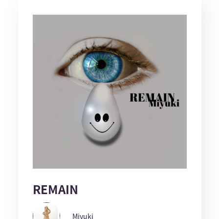
REMAIN
Miyuki