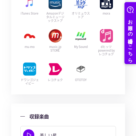
iTunes Store
Amazonデジ
オリミュウス
mora
タルミュージ
トア
ックストア
mu-mo
music.jp
My Sound
dヒッツ
STORE
powered by
レコチョク
ドワンゴジェ
レコチョク
OTOTOY
イピー
収録楽曲
美しい星