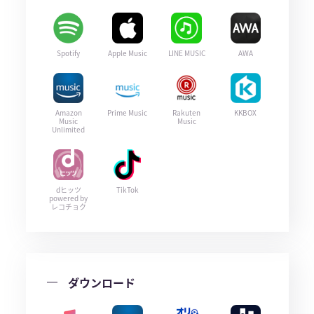
Spotify
Apple Music
LINE MUSIC
AWA
Amazon
Prime Music
Rakuten
KKBOX
Music
Music
Unlimited
dヒッツ
TikTok
powered by
レコチョク
ダウンロード