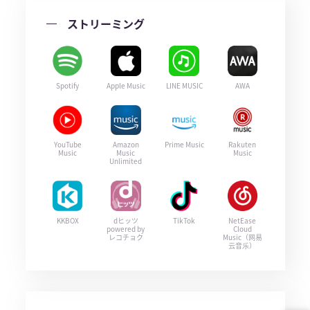
ストリーミング
Spotify
Apple Music
LINE MUSIC
AWA
YouTube
Amazon
Prime Music
Rakuten
Music
Music
Music
Unlimited
KKBOX
dヒッツ
TikTok
NetEase
powered by
Cloud
レコチョク
Music（网易
云音乐）