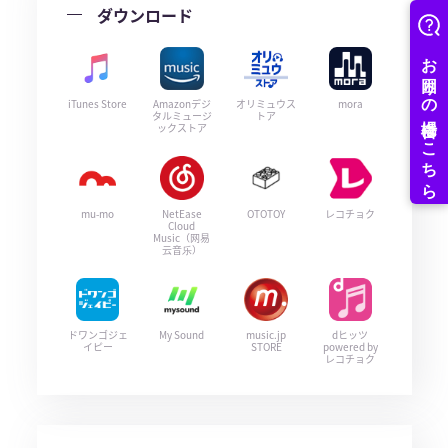
ダウンロード
iTunes Store
Amazonデジ
オリミュウス
mora
タルミュージ
トア
ックストア
mu-mo
NetEase
OTOTOY
レコチョク
Cloud
Music（网易
云音乐）
ドワンゴジェ
My Sound
music.jp
dヒッツ
イピー
STORE
powered by
レコチョク