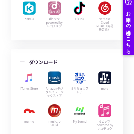
KKBOX
dヒッツ
TikTok
NetEase
powered by
Cloud
レコチョク
Music（网易
云音乐）
ダウンロード
iTunes Store
Amazonデジ
オリミュウス
mora
タルミュージ
トア
ックストア
mu-mo
music.jp
My Sound
dヒッツ
STORE
powered by
レコチョク