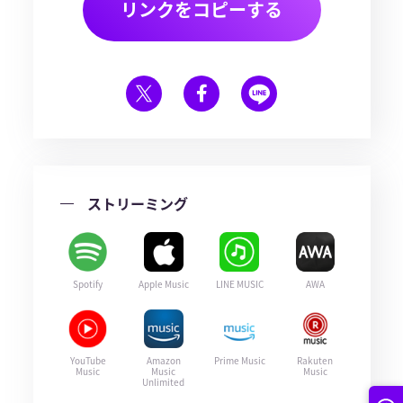
リンクをコピーする
ストリーミング
Spotify
Apple Music
LINE MUSIC
AWA
YouTube
Amazon
Prime Music
Rakuten
Music
Music
Music
Unlimited