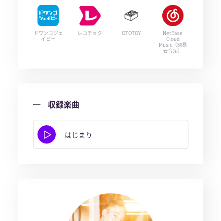
ドワンゴジェ
レコチョク
OTOTOY
NetEase
イピー
Cloud
Music（网易
云音乐）
収録楽曲
はじまり