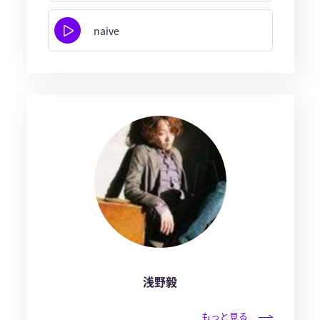
naive
浅野毅
もっと見る