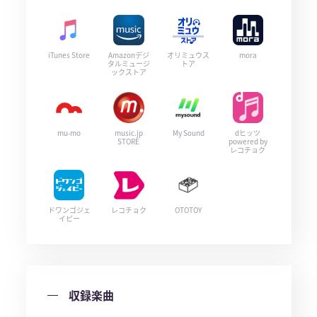
iTunes Store
Amazonデジ
オリミュウス
mora
タルミュージ
トア
ックストア
mu-mo
music.jp
My Sound
dヒッツ
STORE
powered by
レコチョク
ドワンゴジェ
レコチョク
OTOTOY
イピー
収録楽曲