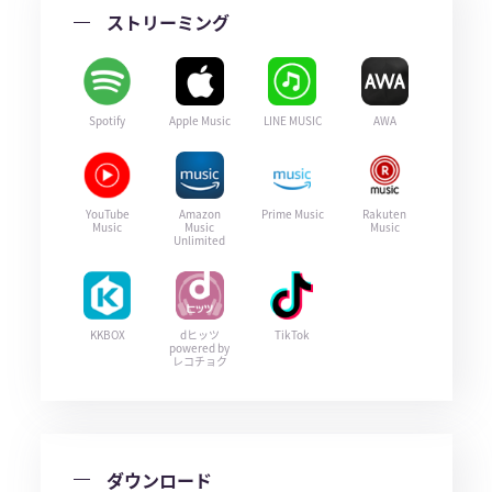
ストリーミング
Spotify
Apple Music
LINE MUSIC
AWA
YouTube
Amazon
Prime Music
Rakuten
Music
Music
Music
Unlimited
KKBOX
dヒッツ
TikTok
powered by
レコチョク
ダウンロード