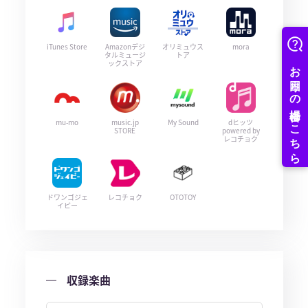
iTunes Store
Amazonデジ
オリミュウス
mora
タルミュージ
トア
ックストア
mu-mo
music.jp
My Sound
dヒッツ
STORE
powered by
レコチョク
ドワンゴジェ
レコチョク
OTOTOY
イピー
収録楽曲