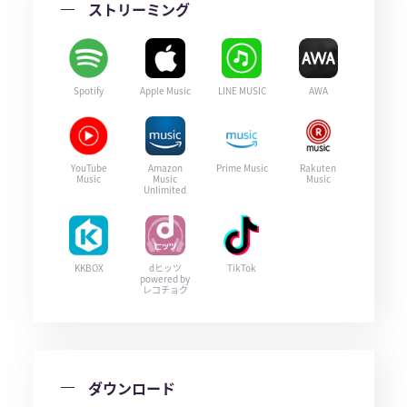
ストリーミング
Spotify
Apple Music
LINE MUSIC
AWA
YouTube
Amazon
Prime Music
Rakuten
Music
Music
Music
Unlimited
KKBOX
dヒッツ
TikTok
powered by
レコチョク
ダウンロード