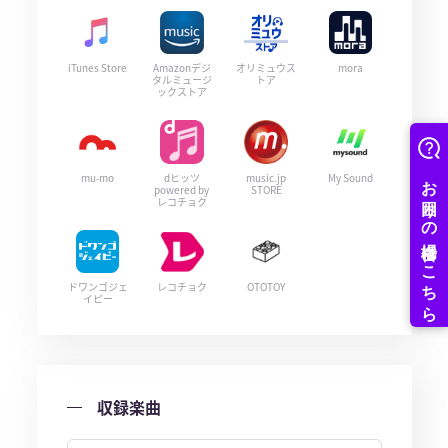
iTunes Store
Amazonデジ
オリミュウス
mora
タルミュージ
トア
ックストア
mu-mo
dヒッツ
music.jp
My Sound
powered by
STORE
レコチョク
ドワンゴジェ
レコチョク
OTOTOY
イピー
収録楽曲