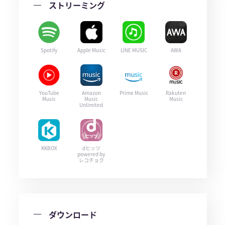
ストリーミング
Spotify
Apple Music
LINE MUSIC
AWA
YouTube
Amazon
Prime Music
Rakuten
Music
Music
Music
Unlimited
KKBOX
dヒッツ
powered by
レコチョク
ダウンロード