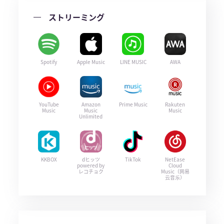
ストリーミング
Spotify
Apple Music
LINE MUSIC
AWA
YouTube
Amazon
Prime Music
Rakuten
Music
Music
Music
Unlimited
KKBOX
dヒッツ
TikTok
NetEase
powered by
Cloud
レコチョク
Music（网易
云音乐）