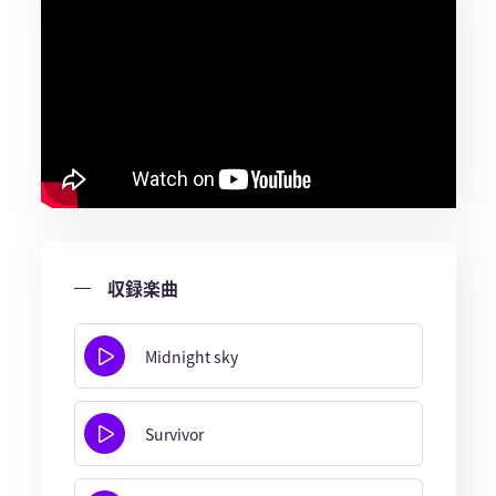
収録楽曲
Midnight sky
Survivor