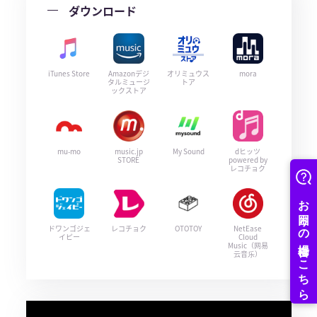
ダウンロード
iTunes Store
Amazonデジ
オリミュウス
mora
タルミュージ
トア
ックストア
mu-mo
music.jp
My Sound
dヒッツ
STORE
powered by
レコチョク
ドワンゴジェ
レコチョク
OTOTOY
NetEase
イピー
Cloud
Music（网易
云音乐）