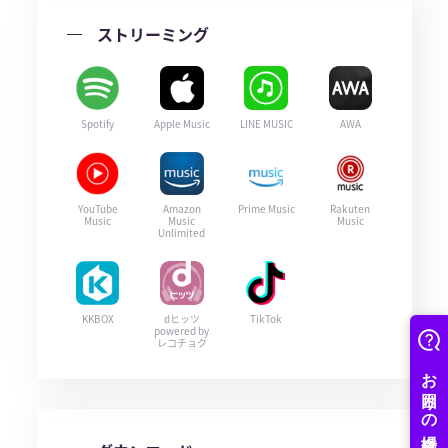
ストリーミング
Spotify
Apple Music
LINE MUSIC
AWA
YouTube
Amazon
Prime Music
Rakuten
Music
Music
Music
Unlimited
KKBOX
dヒッツ
TikTok
powered by
レコチョク