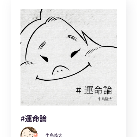
#運命論
牛島隆太