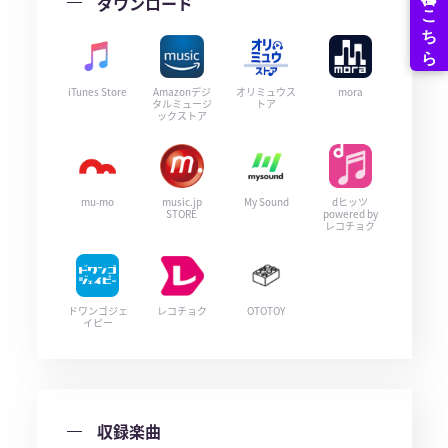
ダウンロード
iTunes Store
Amazonデジ
オリミュウス
mora
タルミュージ
トア
ックストア
mu-mo
music.jp
My Sound
dヒッツ
STORE
powered by
レコチョク
ドワンゴジェ
レコチョク
OTOTOY
イピー
収録楽曲