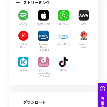
ストリーミング
Spotify
Apple Music
LINE MUSIC
AWA
YouTube
Amazon
Prime Music
Rakuten
Music
Music
Music
Unlimited
KKBOX
dヒッツ
TikTok
powered by
レコチョク
ダウンロード