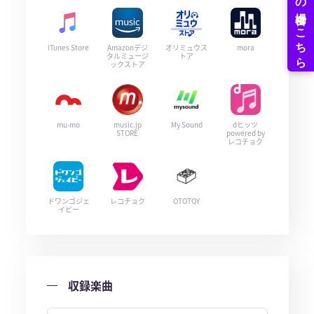
iTunes Store
Amazonデジ
オリミュウス
mora
タルミュージ
トア
ックストア
mu-mo
music.jp
My Sound
dヒッツ
STORE
powered by
レコチョク
ドワンゴジェ
レコチョク
OTOTOY
イピー
収録楽曲