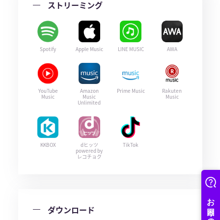
ストリーミング
Spotify
Apple Music
LINE MUSIC
AWA
YouTube
Amazon
Prime Music
Rakuten
Music
Music
Music
Unlimited
KKBOX
dヒッツ
TikTok
powered by
レコチョク
ダウンロード