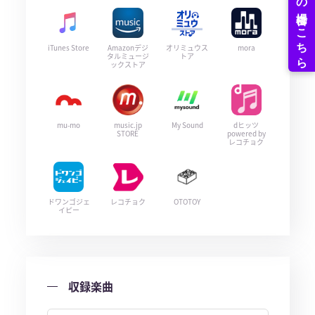
iTunes Store
Amazonデジ
オリミュウス
mora
タルミュージ
トア
ックストア
mu-mo
music.jp
My Sound
dヒッツ
STORE
powered by
レコチョク
ドワンゴジェ
レコチョク
OTOTOY
イピー
収録楽曲