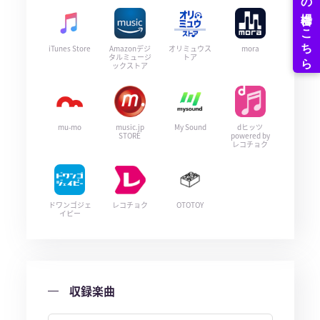
iTunes Store
Amazonデジ
オリミュウス
mora
タルミュージ
トア
ックストア
mu-mo
music.jp
My Sound
dヒッツ
STORE
powered by
レコチョク
ドワンゴジェ
レコチョク
OTOTOY
イピー
収録楽曲