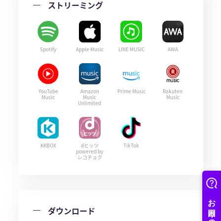
ストリーミング
Spotify
Apple Music
LINE MUSIC
AWA
YouTube
Amazon
Prime Music
Rakuten
Music
Music
Music
Unlimited
KKBOX
dヒッツ
TikTok
powered by
レコチョク
ダウンロード