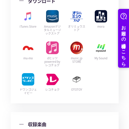
ダウンロード
iTunes Store
Amazonデジ
オリミュウス
mora
タルミュージ
トア
ックストア
mu-mo
dヒッツ
music.jp
My Sound
powered by
STORE
レコチョク
ドワンゴジェ
レコチョク
OTOTOY
イピー
収録楽曲