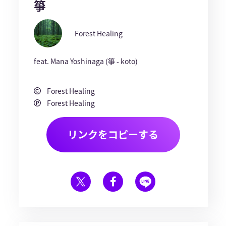
箏
Forest Healing
feat. Mana Yoshinaga (箏 - koto)
Forest Healing
Forest Healing
リンクをコピーする