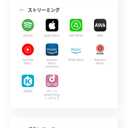
ストリーミング
Spotify
Apple Music
LINE MUSIC
AWA
YouTube
Amazon
Prime Music
Rakuten
Music
Music
Music
Unlimited
KKBOX
dヒッツ
powered by
レコチョク