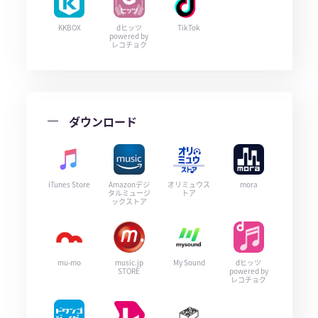
KKBOX
dヒッツ
TikTok
powered by
レコチョク
ダウンロード
iTunes Store
Amazonデジ
オリミュウス
mora
タルミュージ
トア
ックストア
mu-mo
music.jp
My Sound
dヒッツ
STORE
powered by
レコチョク