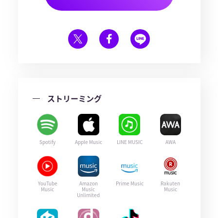
ストリーミング
Spotify
Apple Music
LINE MUSIC
AWA
YouTube
Amazon
Prime Music
Rakuten
Music
Music
Music
Unlimited