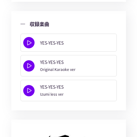
収録楽曲
YES-YES-YES
YES-YES-YES
Original Karaoke ver
YES-YES-YES
Izumi less ver