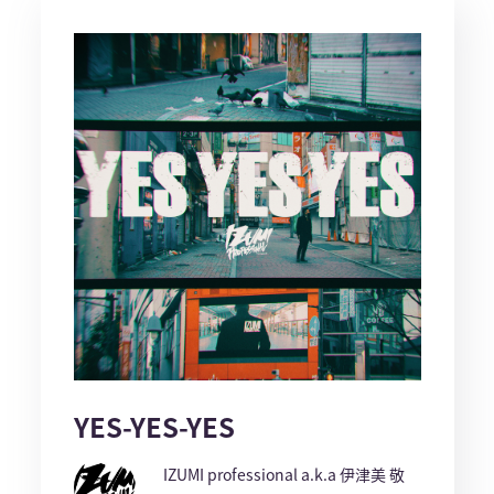
YES-YES-YES
IZUMI professional a.k.a 伊津美 敬