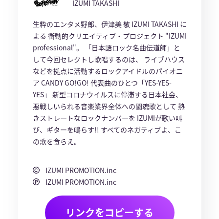
IZUMI TAKASHI
生粋のエンタメ野郎、伊津美 敬 IZUMI TAKASHI に
よる 衝動的クリエイティブ・プロジェクト "IZUMI
professional"。 「日本語ロック名曲伝道師」と
して今回セレクトし歌唱するのは、 ライブハウス
などを拠点に活動するロックアイドルのパイオニ
ア CANDY GO!GO! 代表曲のひとつ「YES-YES-
YES」 新型コロナウイルスに停滞する日本社会、
悪戦しいられる音楽業界全体への闘魂歌として 熱
きストレートなロックナンバーを IZUMIが歌い叫
び、ギターを鳴らす!! すべてのネガティブよ、こ
の歌を食らえ。
IZUMI PROMOTION.inc
IZUMI PROMOTION.inc
リンクをコピーする