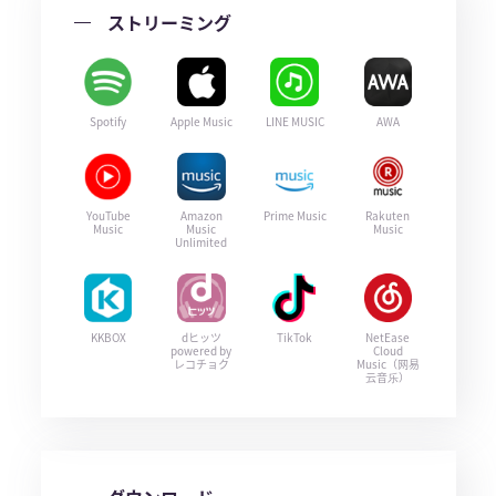
ストリーミング
Spotify
Apple Music
LINE MUSIC
AWA
YouTube
Amazon
Prime Music
Rakuten
Music
Music
Music
Unlimited
KKBOX
dヒッツ
TikTok
NetEase
powered by
Cloud
レコチョク
Music（网易
云音乐）