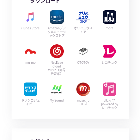
ダウンロード
iTunes Store
Amazonデジ
オリミュウス
mora
タルミュージ
トア
ックストア
mu-mo
NetEase
OTOTOY
レコチョク
Cloud
Music（网易
云音乐）
ドワンゴジェ
My Sound
music.jp
dヒッツ
イピー
STORE
powered by
レコチョク