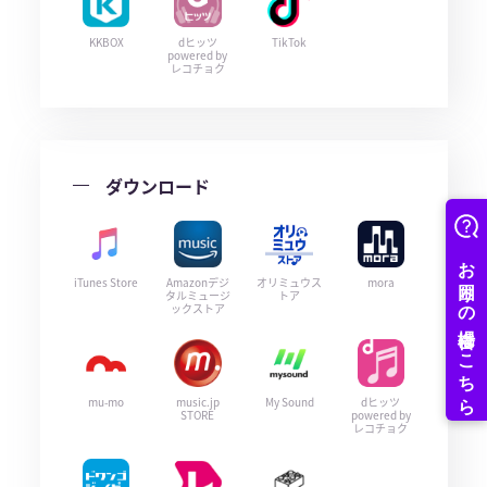
KKBOX
dヒッツ
TikTok
powered by
レコチョク
ダウンロード
iTunes Store
Amazonデジ
オリミュウス
mora
タルミュージ
トア
ックストア
mu-mo
music.jp
My Sound
dヒッツ
STORE
powered by
レコチョク