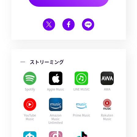
ストリーミング
Spotify
Apple Music
LINE MUSIC
AWA
YouTube
Amazon
Prime Music
Rakuten
Music
Music
Music
Unlimited