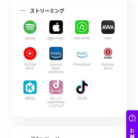
ストリーミング
Spotify
Apple Music
LINE MUSIC
AWA
YouTube
Amazon
Prime Music
Rakuten
Music
Music
Music
Unlimited
KKBOX
dヒッツ
TikTok
powered by
レコチョク