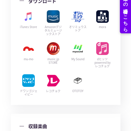
ダウンロード
iTunes Store
Amazonデジ
オリミュウス
mora
タルミュージ
トア
ックストア
mu-mo
music.jp
My Sound
dヒッツ
STORE
powered by
レコチョク
ドワンゴジェ
レコチョク
OTOTOY
イピー
収録楽曲