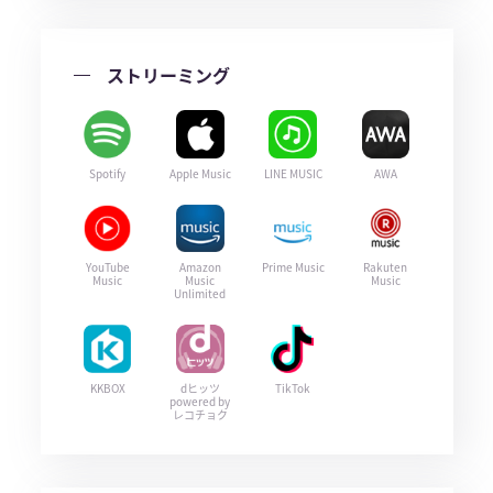
ストリーミング
Spotify
Apple Music
LINE MUSIC
AWA
YouTube
Amazon
Prime Music
Rakuten
Music
Music
Music
Unlimited
KKBOX
dヒッツ
TikTok
powered by
レコチョク