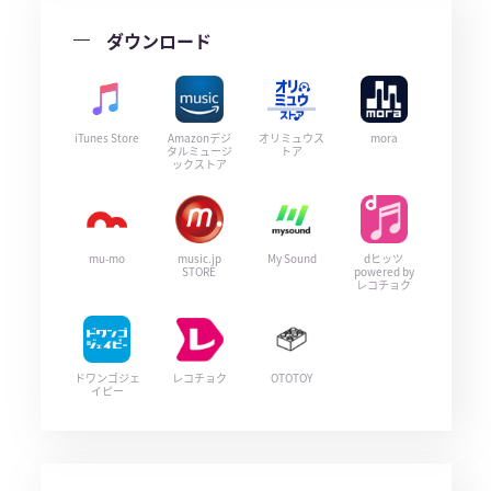
ダウンロード
iTunes Store
Amazonデジ
オリミュウス
mora
タルミュージ
トア
ックストア
mu-mo
music.jp
My Sound
dヒッツ
STORE
powered by
レコチョク
ドワンゴジェ
レコチョク
OTOTOY
イピー