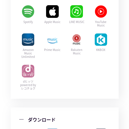
Spotify
Apple Music
LINE MUSIC
YouTube
Music
Amazon
Prime Music
Rakuten
KKBOX
Music
Music
Unlimited
dヒッツ
powered by
レコチョク
ダウンロード