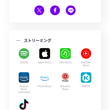
ストリーミング
Spotify
Apple Music
LINE MUSIC
YouTube
Music
Amazon
Prime Music
Rakuten
KKBOX
Music
Music
Unlimited