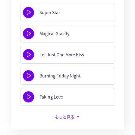
Super Star
Magical Gravity
Let Just One More Kiss
Burning Friday Night
Faking Love
もっと見る