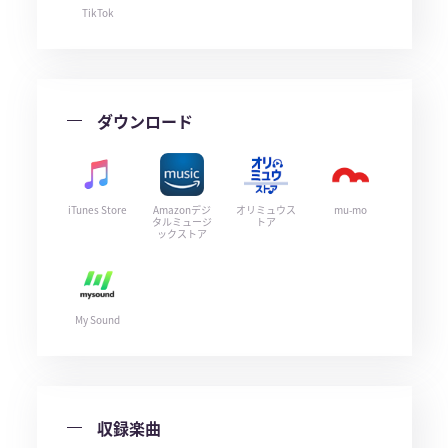
TikTok
ダウンロード
iTunes Store
Amazonデジ
オリミュウス
mu-mo
タルミュージ
トア
ックストア
My Sound
収録楽曲