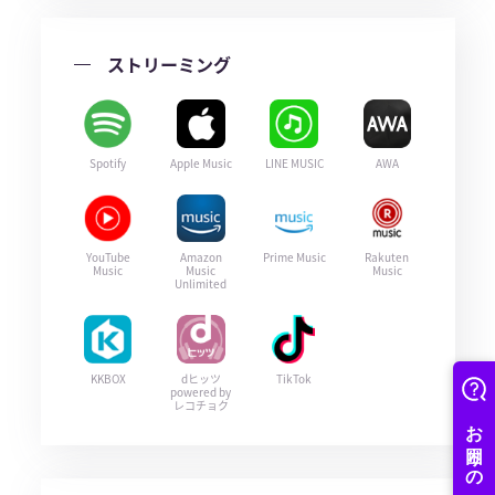
ストリーミング
Spotify
Apple Music
LINE MUSIC
AWA
YouTube
Amazon
Prime Music
Rakuten
Music
Music
Music
Unlimited
KKBOX
dヒッツ
TikTok
powered by
レコチョク