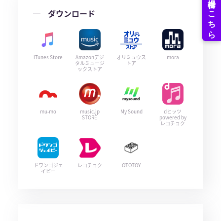
ダウンロード
iTunes Store
Amazonデジ
オリミュウス
mora
タルミュージ
トア
ックストア
mu-mo
music.jp
My Sound
dヒッツ
STORE
powered by
レコチョク
ドワンゴジェ
レコチョク
OTOTOY
イピー