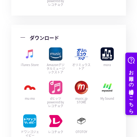
powered by
レコチョク
ダウンロード
iTunes Store
Amazonデジ
オリミュウス
mora
タルミュージ
トア
ックストア
mu-mo
dヒッツ
music.jp
My Sound
powered by
STORE
レコチョク
ドワンゴジェ
レコチョク
OTOTOY
イピー