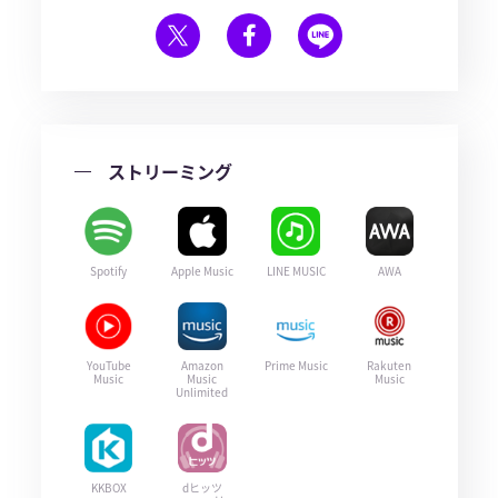
ストリーミング
Spotify
Apple Music
LINE MUSIC
AWA
YouTube
Amazon
Prime Music
Rakuten
Music
Music
Music
Unlimited
KKBOX
dヒッツ