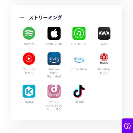
ストリーミング
Spotify
Apple Music
LINE MUSIC
AWA
YouTube
Amazon
Prime Music
Rakuten
Music
Music
Music
Unlimited
KKBOX
dヒッツ
TikTok
powered by
レコチョク