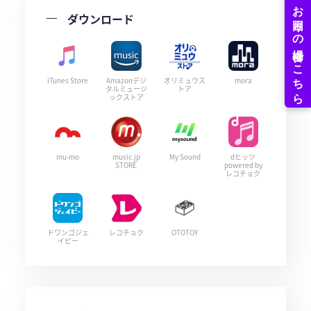
ダウンロード
iTunes Store
Amazonデジ
オリミュウス
mora
タルミュージ
トア
ックストア
mu-mo
music.jp
My Sound
dヒッツ
STORE
powered by
レコチョク
ドワンゴジェ
レコチョク
OTOTOY
イピー