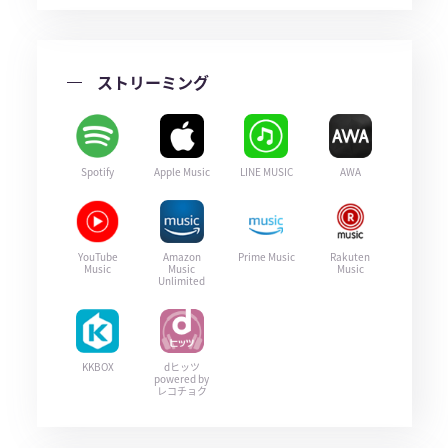
ストリーミング
Spotify
Apple Music
LINE MUSIC
AWA
YouTube
Amazon
Prime Music
Rakuten
Music
Music
Music
Unlimited
KKBOX
dヒッツ
powered by
レコチョク