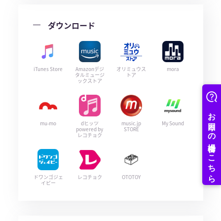
ダウンロード
iTunes Store
Amazonデジ
オリミュウス
mora
タルミュージ
トア
ックストア
mu-mo
dヒッツ
music.jp
My Sound
powered by
STORE
レコチョク
ドワンゴジェ
レコチョク
OTOTOY
イピー