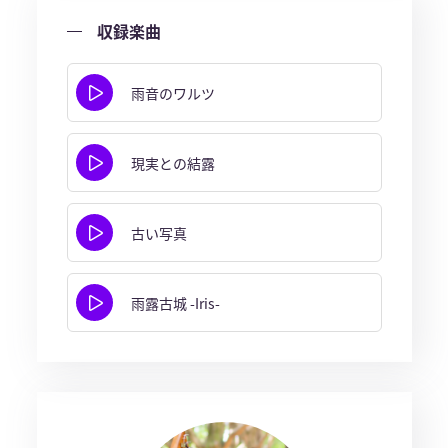
収録楽曲
雨音のワルツ
現実との結露
古い写真
雨露古城 -Iris-