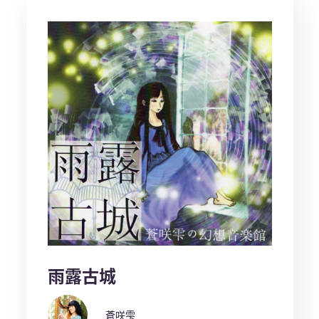
雨露古城
蒼咲雫