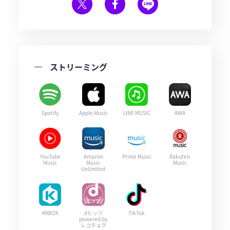
ストリーミング
Spotify
Apple Music
LINE MUSIC
AWA
YouTube
Amazon
Prime Music
Rakuten
Music
Music
Music
Unlimited
KKBOX
dヒッツ
TikTok
powered by
レコチョク