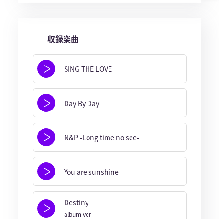
収録楽曲
SING THE LOVE
Day By Day
N&P -Long time no see-
You are sunshine
Destiny
album ver