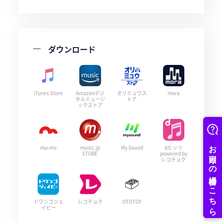
ダウンロード
iTunes Store
Amazonデジ
オリミュウス
mora
タルミュージ
トア
ックストア
mu-mo
music.jp
My Sound
dヒッツ
STORE
powered by
レコチョク
ドワンゴジェ
レコチョク
OTOTOY
イピー