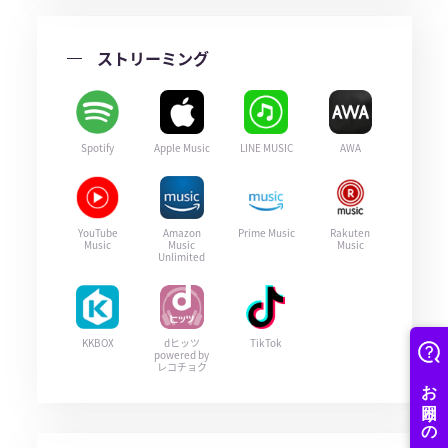
ストリーミング
Spotify
Apple Music
LINE MUSIC
AWA
YouTube
Amazon
Prime Music
Rakuten
Music
Music
Music
Unlimited
KKBOX
dヒッツ
TikTok
powered by
レコチョク