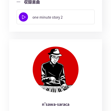
収録楽曲
one minute story 2
n'sawa-saraca