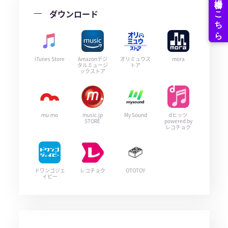
ダウンロード
iTunes Store
Amazonデジ
オリミュウス
mora
タルミュージ
トア
ックストア
mu-mo
music.jp
My Sound
dヒッツ
STORE
powered by
レコチョク
ドワンゴジェ
レコチョク
OTOTOY
イピー