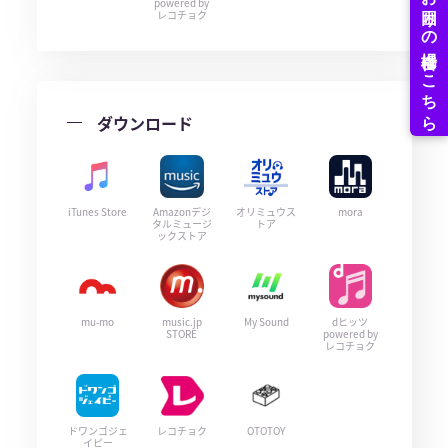
powered by
レコチョク
ダウンロード
iTunes Store
Amazonデジ
オリミュウス
mora
タルミュージ
トア
ックストア
mu-mo
music.jp
My Sound
dヒッツ
STORE
powered by
レコチョク
ドワンゴジェ
レコチョク
OTOTOY
イピー