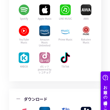
Spotify
Apple Music
LINE MUSIC
AWA
YouTube
Amazon
Prime Music
Rakuten
Music
Music
Music
Unlimited
KKBOX
dヒッツ
TikTok
powered by
レコチョク
ダウンロード