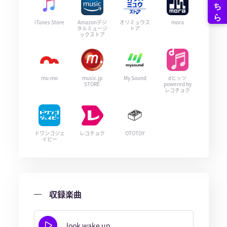
iTunes Store
Amazonデジ
オリミュウス
mora
タルミュージ
トア
ックストア
mu-mo
music.jp
My Sound
dヒッツ
STORE
powered by
レコチョク
ドワンゴジェ
レコチョク
OTOTOY
イピー
収録楽曲
look wake up