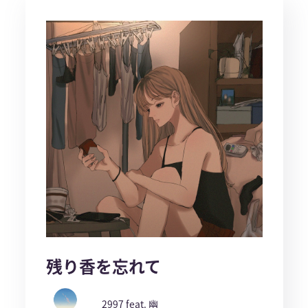
残り香を忘れて
2997 feat. 幽