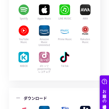
Spotify
Apple Music
LINE MUSIC
AWA
YouTube
Amazon
Prime Music
Rakuten
Music
Music
Music
Unlimited
KKBOX
dヒッツ
TikTok
powered by
レコチョク
ダウンロード