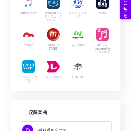
iTunes Store
Amazonデジ
オリミュウス
mora
タルミュージ
トア
ックストア
mu-mo
music.jp
My Sound
dヒッツ
STORE
powered by
レコチョク
ドワンゴジェ
レコチョク
OTOTOY
イピー
収録楽曲
残り香を忘れて