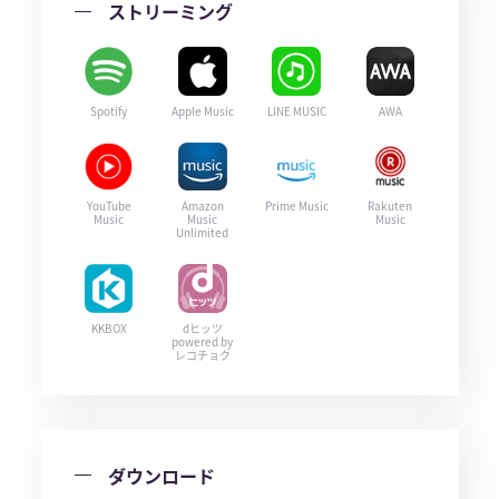
ストリーミング
Spotify
Apple Music
LINE MUSIC
AWA
YouTube
Amazon
Prime Music
Rakuten
Music
Music
Music
Unlimited
KKBOX
dヒッツ
powered by
レコチョク
ダウンロード