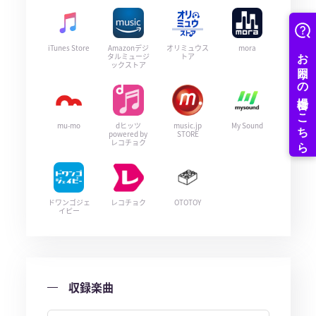
iTunes Store
Amazonデジ
オリミュウス
mora
タルミュージ
トア
ックストア
mu-mo
dヒッツ
music.jp
My Sound
powered by
STORE
レコチョク
ドワンゴジェ
レコチョク
OTOTOY
イピー
収録楽曲