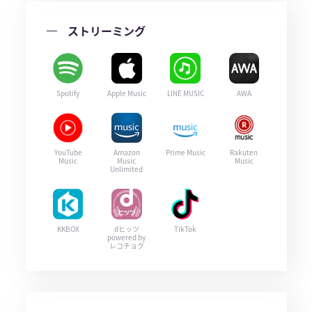
ストリーミング
Spotify
Apple Music
LINE MUSIC
AWA
YouTube
Amazon
Prime Music
Rakuten
Music
Music
Music
Unlimited
KKBOX
dヒッツ
TikTok
powered by
レコチョク