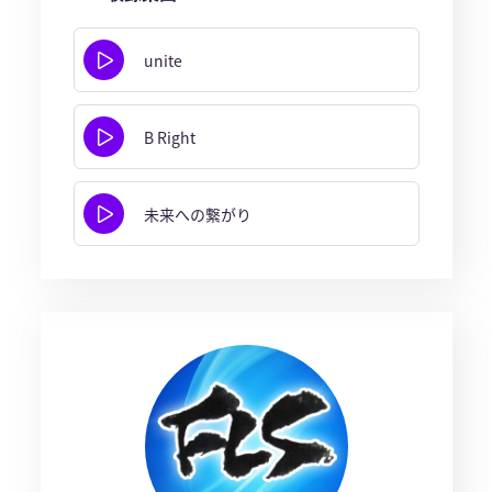
unite
B Right
未来への繋がり