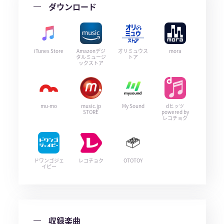
ダウンロード
iTunes Store
Amazonデジ
オリミュウス
mora
タルミュージ
トア
ックストア
mu-mo
music.jp
My Sound
dヒッツ
STORE
powered by
レコチョク
ドワンゴジェ
レコチョク
OTOTOY
イピー
収録楽曲