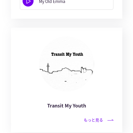
My Old Emma
Transit My Youth
もっと見る