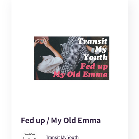
Fed up / My Old Emma
Transit My Youth