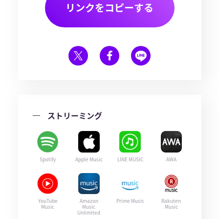
リンクをコピーする
ストリーミング
Spotify
Apple Music
LINE MUSIC
AWA
YouTube
Amazon
Prime Music
Rakuten
Music
Music
Music
Unlimited