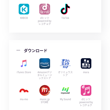
KKBOX
dヒッツ
TikTok
powered by
レコチョク
ダウンロード
iTunes Store
Amazonデジ
オリミュウス
mora
タルミュージ
トア
ックストア
mu-mo
music.jp
My Sound
dヒッツ
STORE
powered by
レコチョク