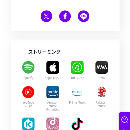
ストリーミング
Spotify
Apple Music
LINE MUSIC
AWA
YouTube
Amazon
Prime Music
Rakuten
Music
Music
Music
Unlimited