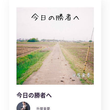
今日の勝者へ
升屋来夢