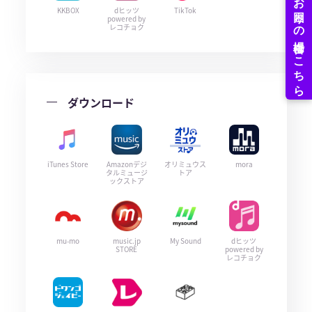
KKBOX
dヒッツ
TikTok
powered by
レコチョク
ダウンロード
iTunes Store
Amazonデジ
オリミュウス
mora
タルミュージ
トア
ックストア
mu-mo
music.jp
My Sound
dヒッツ
STORE
powered by
レコチョク