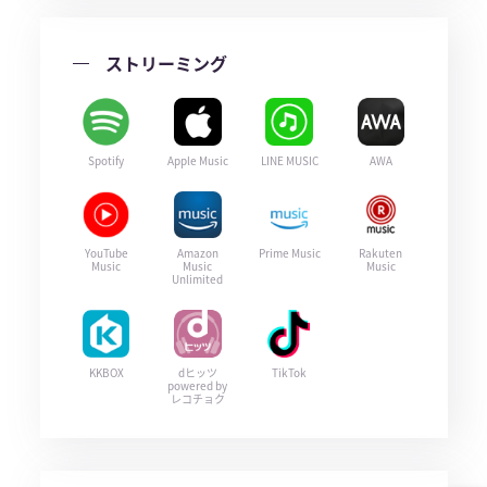
ストリーミング
Spotify
Apple Music
LINE MUSIC
AWA
YouTube
Amazon
Prime Music
Rakuten
Music
Music
Music
Unlimited
KKBOX
dヒッツ
TikTok
powered by
レコチョク