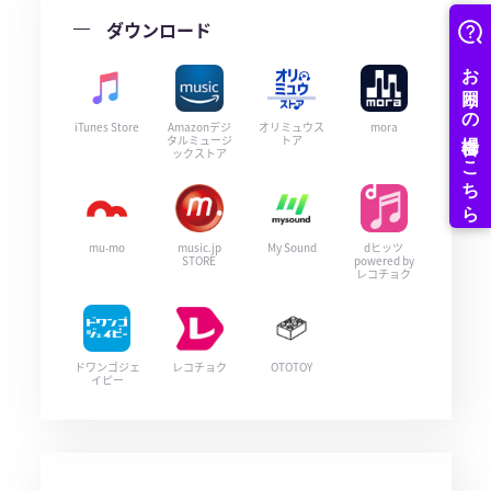
ダウンロード
iTunes Store
Amazonデジ
オリミュウス
mora
タルミュージ
トア
ックストア
mu-mo
music.jp
My Sound
dヒッツ
STORE
powered by
レコチョク
ドワンゴジェ
レコチョク
OTOTOY
イピー