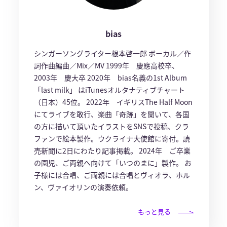
bias
シンガーソングライター根本啓一郎 ボーカル／作
詞作曲編曲／Mix／MV 1999年 慶應高校卒、
2003年 慶大卒 2020年 bias名義の1st Album
「last milk」 はiTunesオルタナティブチャート
（日本）45位。 2022年 イギリスThe Half Moon
にてライブを敢行、楽曲「奇跡」を聞いて、各国
の方に描いて頂いたイラストをSNSで投稿、クラ
ファンで絵本製作。ウクライナ大使館に寄付。読
売新聞に2日にわたり記事掲載。 2024年 ご卒業
の園児、ご両親へ向けて「いつのまに」製作。 お
子様には合唱、ご両親には合唱とヴィオラ、ホル
ン、ヴァイオリンの演奏依頼。
もっと見る