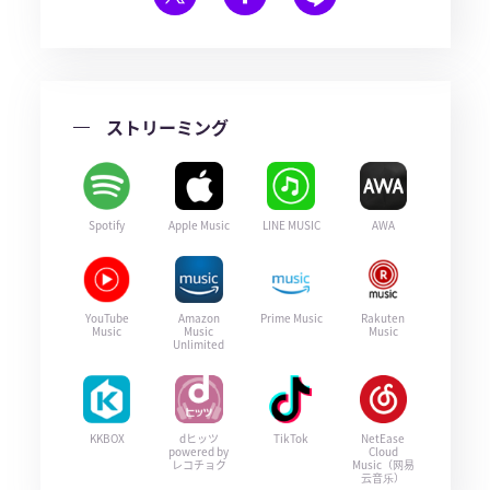
ストリーミング
Spotify
Apple Music
LINE MUSIC
AWA
YouTube
Amazon
Prime Music
Rakuten
Music
Music
Music
Unlimited
KKBOX
dヒッツ
TikTok
NetEase
powered by
Cloud
レコチョク
Music（网易
云音乐）