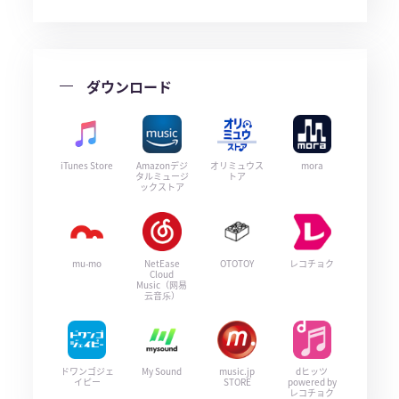
ダウンロード
iTunes Store
Amazonデジ
オリミュウス
mora
タルミュージ
トア
ックストア
mu-mo
NetEase
OTOTOY
レコチョク
Cloud
Music（网易
云音乐）
ドワンゴジェ
My Sound
music.jp
dヒッツ
イピー
STORE
powered by
レコチョク