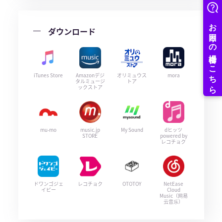
ダウンロード
iTunes Store
Amazonデジ
オリミュウス
mora
タルミュージ
トア
ックストア
mu-mo
music.jp
My Sound
dヒッツ
STORE
powered by
レコチョク
ドワンゴジェ
レコチョク
OTOTOY
NetEase
イピー
Cloud
Music（网易
云音乐）