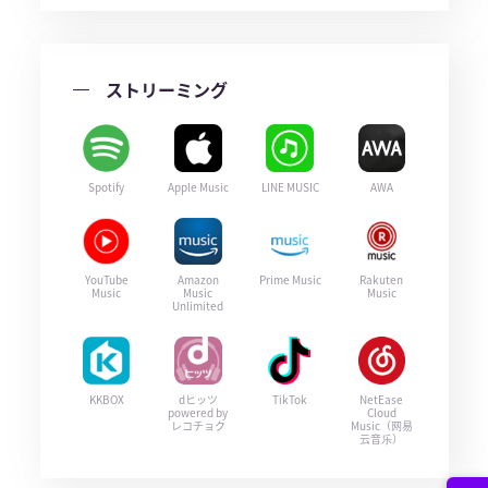
ストリーミング
Spotify
Apple Music
LINE MUSIC
AWA
YouTube
Amazon
Prime Music
Rakuten
Music
Music
Music
Unlimited
KKBOX
dヒッツ
TikTok
NetEase
powered by
Cloud
レコチョク
Music（网易
云音乐）