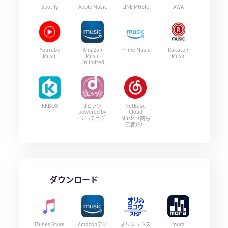
Spotify
Apple Music
LINE MUSIC
AWA
YouTube
Amazon
Prime Music
Rakuten
Music
Music
Music
Unlimited
KKBOX
dヒッツ
NetEase
powered by
Cloud
レコチョク
Music（网易
云音乐）
ダウンロード
iTunes Store
Amazonデジ
オリミュウス
mora