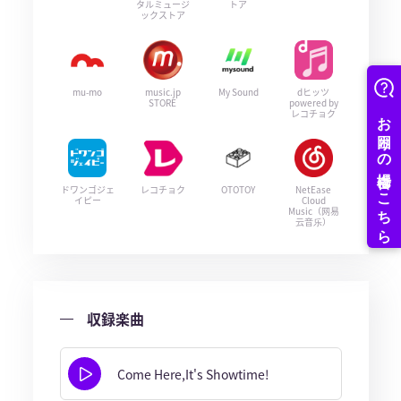
タルミュージ
トア
ックストア
mu-mo
music.jp
My Sound
dヒッツ
STORE
powered by
レコチョク
ドワンゴジェ
レコチョク
OTOTOY
NetEase
イピー
Cloud
Music（网易
云音乐）
収録楽曲
Come Here,It's Showtime!