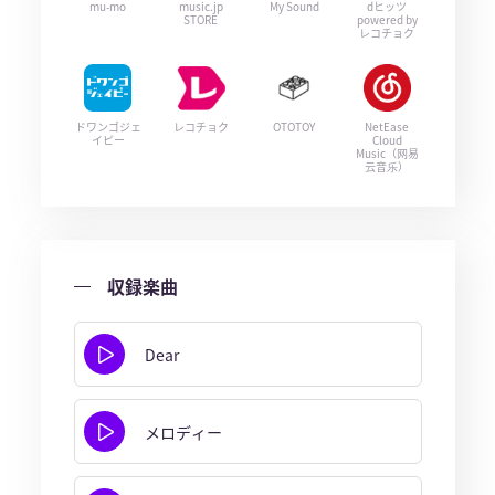
mu-mo
music.jp
My Sound
dヒッツ
STORE
powered by
レコチョク
ドワンゴジェ
レコチョク
OTOTOY
NetEase
イピー
Cloud
Music（网易
云音乐）
収録楽曲
Dear
メロディー