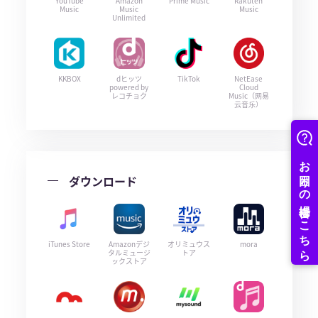
YouTube
Amazon
Prime Music
Rakuten
Music
Music
Music
Unlimited
KKBOX
dヒッツ
TikTok
NetEase
powered by
Cloud
レコチョク
Music（网易
云音乐）
ダウンロード
iTunes Store
Amazonデジ
オリミュウス
mora
タルミュージ
トア
ックストア