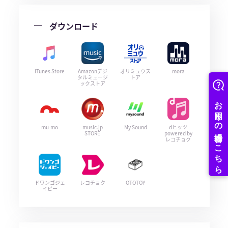
ダウンロード
iTunes Store
Amazonデジ
オリミュウス
mora
タルミュージ
トア
ックストア
mu-mo
music.jp
My Sound
dヒッツ
STORE
powered by
レコチョク
ドワンゴジェ
レコチョク
OTOTOY
イピー