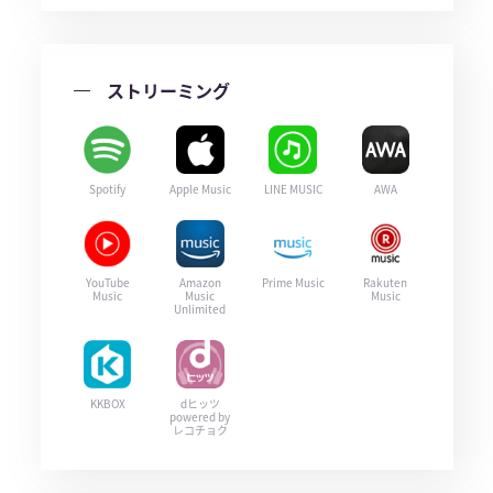
ストリーミング
Spotify
Apple Music
LINE MUSIC
AWA
YouTube
Amazon
Prime Music
Rakuten
Music
Music
Music
Unlimited
KKBOX
dヒッツ
powered by
レコチョク