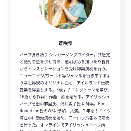
蒼咲雫
ハープ弾き語り シンガーソングライター。共感覚
と絶対音感を併せ持ち、透明水彩を描いたり視覚
からインスピレーションを受け即興演奏を行う。
ニューエイジ/ワールド等ジャンルを行き来するよ
うな世界観のオリジナル曲と、アイルランド伝統
音楽を得意とする。3歳よりエレクトーンを学び、
16歳から作詞・作曲・歌を始める。アイリッシュ
ハープを田中麻里氏、涌井純子氏 に師事。Kim
Robertson氏のWSに参加、共演。２年間のドイツ
滞在中に街頭演奏を始め、ヨーロッパ各地で演奏
を行った。オンラインでアイリッシュハープ講