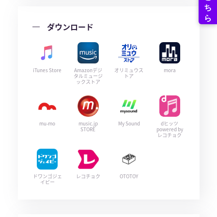
ダウンロード
iTunes Store
Amazonデジ
オリミュウス
mora
タルミュージ
トア
ックストア
mu-mo
music.jp
My Sound
dヒッツ
STORE
powered by
レコチョク
ドワンゴジェ
レコチョク
OTOTOY
イピー