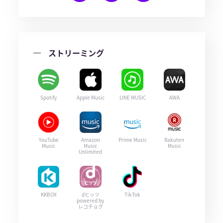
ストリーミング
Spotify
Apple Music
LINE MUSIC
AWA
YouTube
Amazon
Prime Music
Rakuten
Music
Music
Music
Unlimited
KKBOX
dヒッツ
TikTok
powered by
レコチョク