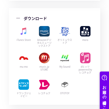
ダウンロード
iTunes Store
Amazonデジ
オリミュウス
mora
タルミュージ
トア
ックストア
mu-mo
music.jp
My Sound
dヒッツ
STORE
powered by
レコチョク
ドワンゴジェ
レコチョク
OTOTOY
イピー