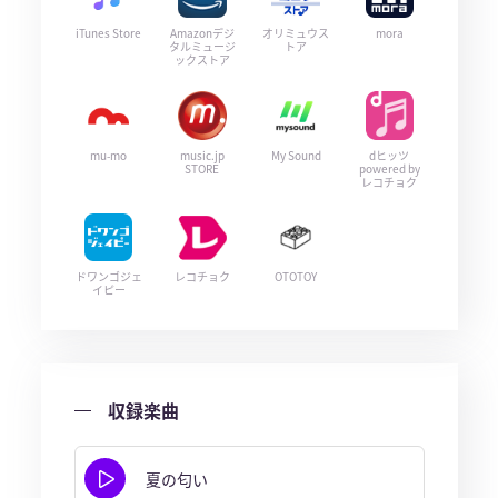
iTunes Store
Amazonデジ
オリミュウス
mora
タルミュージ
トア
ックストア
mu-mo
music.jp
My Sound
dヒッツ
STORE
powered by
レコチョク
ドワンゴジェ
レコチョク
OTOTOY
イピー
収録楽曲
夏の匂い