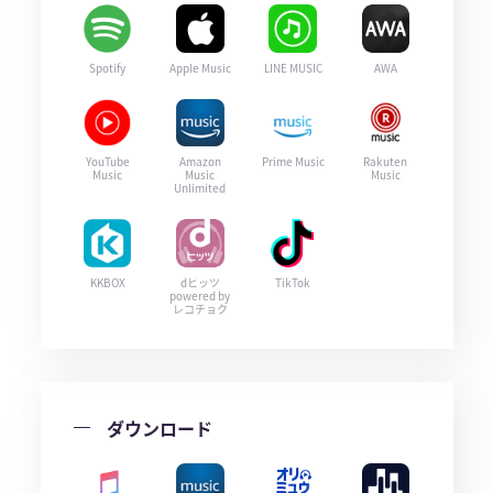
Spotify
Apple Music
LINE MUSIC
AWA
YouTube
Amazon
Prime Music
Rakuten
Music
Music
Music
Unlimited
KKBOX
dヒッツ
TikTok
powered by
レコチョク
ダウンロード