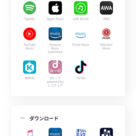
Spotify
Apple Music
LINE MUSIC
AWA
YouTube
Amazon
Prime Music
Rakuten
Music
Music
Music
Unlimited
KKBOX
dヒッツ
TikTok
powered by
レコチョク
ダウンロード