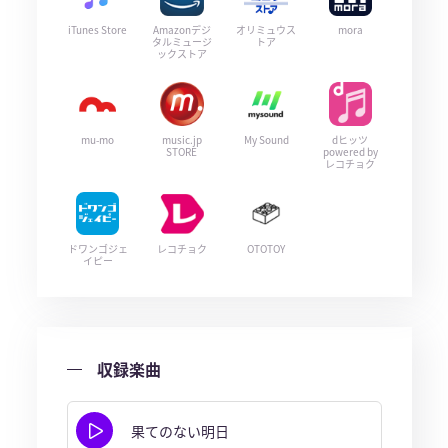
iTunes Store
Amazonデジ
オリミュウス
mora
タルミュージ
トア
ックストア
mu-mo
music.jp
My Sound
dヒッツ
STORE
powered by
レコチョク
ドワンゴジェ
レコチョク
OTOTOY
イピー
収録楽曲
果てのない明日