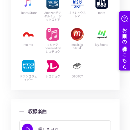
iTunes Store
Amazonデジ
オリミュウス
mora
タルミュージ
トア
ックストア
mu-mo
dヒッツ
music.jp
My Sound
powered by
STORE
レコチョク
ドワンゴジェ
レコチョク
OTOTOY
イピー
収録楽曲
愛しき日々