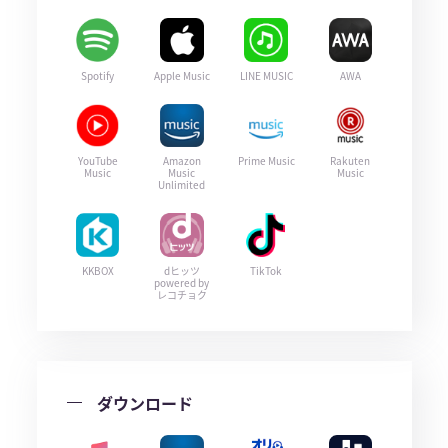
Spotify
Apple Music
LINE MUSIC
AWA
YouTube
Amazon
Prime Music
Rakuten
Music
Music
Music
Unlimited
KKBOX
dヒッツ
TikTok
powered by
レコチョク
ダウンロード