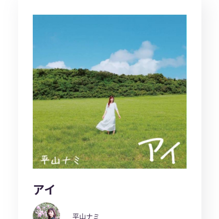
アイ
平山ナミ