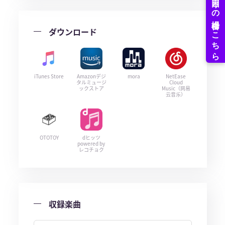
ダウンロード
iTunes Store
Amazonデジ
mora
NetEase
タルミュージ
Cloud
ックストア
Music（网易
云音乐）
OTOTOY
dヒッツ
powered by
レコチョク
収録楽曲