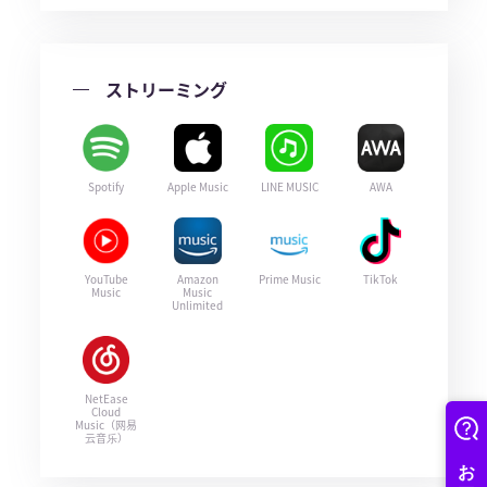
ストリーミング
Spotify
Apple Music
LINE MUSIC
AWA
YouTube
Amazon
Prime Music
TikTok
Music
Music
Unlimited
NetEase
Cloud
Music（网易
云音乐）