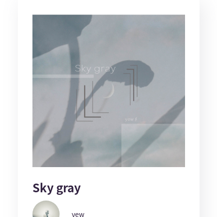
Sky gray
yew