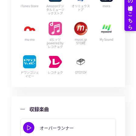
iTunes Store
Amazonデジ
オリミュウス
mora
タルミュージ
トア
ックストア
mu-mo
dヒッツ
music.jp
My Sound
powered by
STORE
レコチョク
ドワンゴジェ
レコチョク
OTOTOY
イピー
収録楽曲
オーバーランナー