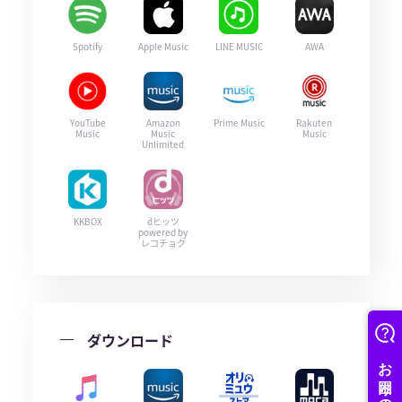
Spotify
Apple Music
LINE MUSIC
AWA
YouTube
Amazon
Prime Music
Rakuten
Music
Music
Music
Unlimited
KKBOX
dヒッツ
powered by
レコチョク
ダウンロード