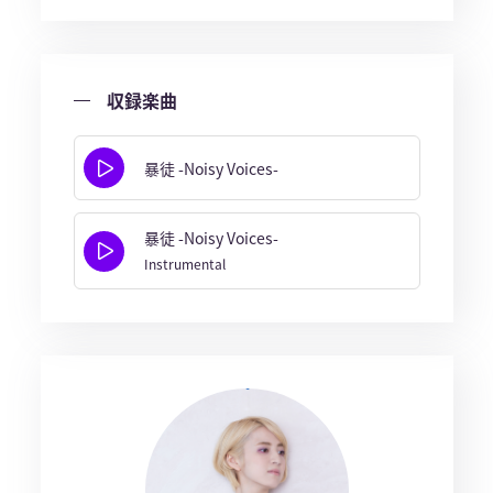
収録楽曲
暴徒 -Noisy Voices-
暴徒 -Noisy Voices-
Instrumental