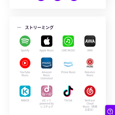
ストリーミング
Spotify
Apple Music
LINE MUSIC
AWA
YouTube
Amazon
Prime Music
Rakuten
Music
Music
Music
Unlimited
KKBOX
dヒッツ
TikTok
NetEase
powered by
Cloud
レコチョク
Music（网易
云音乐）