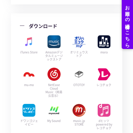
ダウンロード
iTunes Store
Amazonデジ
オリミュウス
mora
タルミュージ
トア
ックストア
mu-mo
NetEase
OTOTOY
レコチョク
Cloud
Music（网易
云音乐）
ドワンゴジェ
My Sound
music.jp
dヒッツ
イピー
STORE
powered by
レコチョク